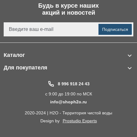
Будь в курсе наших
акций и новостей
Подписаться
Каталог
Фильтры для питьевой воды
Для покупателя
Водоподготовка для дома и коттеджа
Портфолио
8 996 918 24 43
Пластиковые погреба
Акции
с 9:00 до 19:00 по МСК
Электрические Обогреватели
Статьи
info@shoph2o.ru
Септики для дома
Поставщикам
2020-2024 | H2O - Территория чистой воды
Сменные картриджи к фильтрам для воды
О компании
Design by
Prostudio Experts
Кессоны для скважины
Сотрудничество