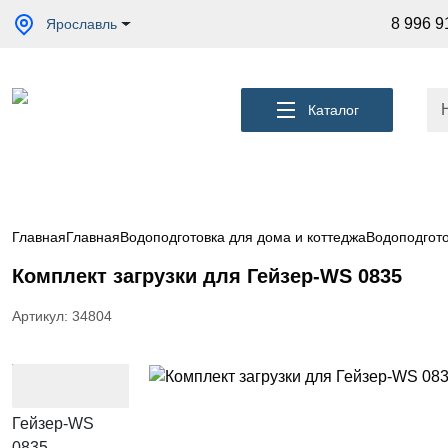
Акции
8 996 9
Ярославль
Кессоны
для
скважины
Каталог
Фильтры
для
питьевой
воды
Водоподготовка
для дома и
Главная
Главная
Водоподготовка для дома и коттеджа
Водоподгото
коттеджа
Комплект загрузки для Гейзер-WS 0835
Септики
для
дома
Артикул: 34804
Пластиковые
погреба
Электрические
Обогреватели
Сменные