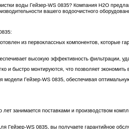
чистки воды Гейзер-WS 0835? Компания Н2О предлаг
изводительности вашего водоочистного оборудован
0835:
готовлен из первоклассных компонентов, которые га
беспечивает высокую эффективность фильтрации, уд
гко и быстро монтируются, что позволяет экономить
ля модели Гейзер-WS 0835, обеспечивая оптимальну
 лет занимается поставками и производством комп
 для Гейзер-WS 0835, вы получаете гарантийное обс