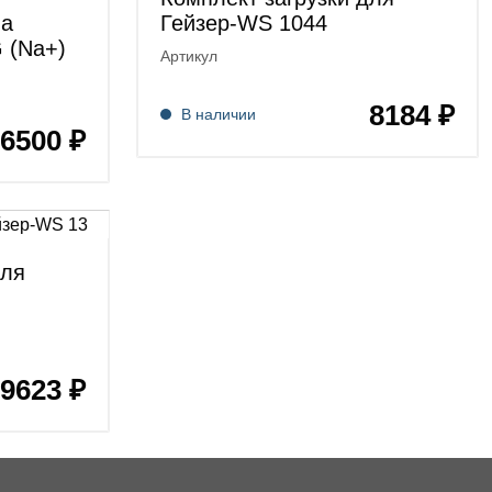
Гейзер-WS 1044
ла
 (Na+)
Артикул
8184 ₽
В наличии
6500 ₽
для
9623 ₽