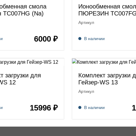
обменная смола
Ионообменная смо
 TC007HG (Na)
ПЮРЕЗИН TC007FG
Артикул
6000 ₽
ии
В наличии
т загрузки для
Комплект загрузки 
WS 12
Гейзер-WS 13
Артикул
15996 ₽
1
ии
В наличии