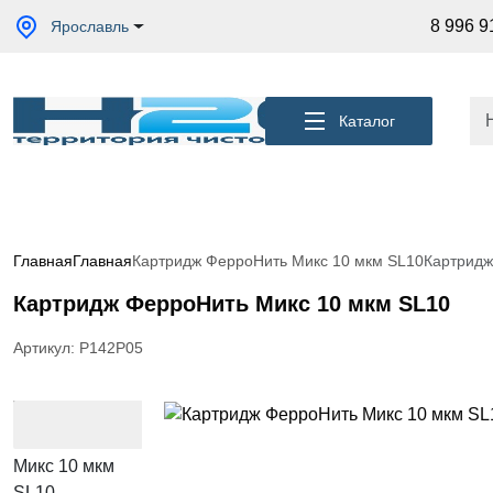
Акции
8 996 9
Ярославль
Кессоны
для
скважины
Каталог
Фильтры
для
питьевой
воды
Водоподготовка
для дома и
Главная
Главная
Картридж ФерроНить Микс 10 мкм SL10
Картридж
коттеджа
Картридж ФерроНить Микс 10 мкм SL10
Септики
для
дома
Артикул: Р142Р05
Пластиковые
погреба
Электрические
Обогреватели
Сменные