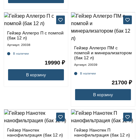
Септики Руслос
Фильтры Гейзер Accord
картриджи
к
Кварцевые обогреватели
Септики ТВЕРЬ
Фильтры кабинетного типа
Сменные картриджи к фильтрам для воды
фильтрам
для воды
Обогреватели Никатэн
Готовые комплекты систем водоподготовки и
очистки воды
Картриджи для фильтров под мойку
Услуги
Гейзер Аллегро П с помпой
Ионообменные смолы и засыпки для фильтров
(бак 12 л)
Картриджи к проточным фильтрам для воды
Аккаунт
Артикул: 20038
Запчасти к коттеджным фильтрам
Сменные картриджи для фильтров обратного
Гейзер Аллегро ПМ с
осмоса
помпой и минерализатором
В наличии
Корзина
(бак 12 л)
19990 ₽
Картриджи для магистральных фильтров
Артикул: 20039
Контакты
В наличии
В корзину
21700 ₽
Иваново
В корзину
89969182443
2000-
2023
Магазин
Гейзер Нанотек
Гейзер Нанотек П
нанофильтрация (бак 12 л)
нанофильтрация (бак 12 л)