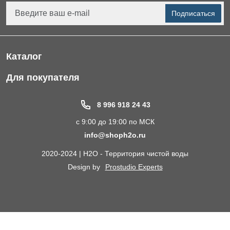
Подписаться
Каталог
Фильтры для питьевой воды
Для покупателя
Водоподготовка для дома и коттеджа
Портфолио
8 996 918 24 43
Пластиковые погреба
Акции
с 9:00 до 19:00 по МСК
Электрические Обогреватели
Статьи
info@shoph2o.ru
Септики для дома
Поставщикам
2020-2024 | H2O - Территория чистой воды
Сменные картриджи к фильтрам для воды
О компании
Design by
Prostudio Experts
Кессоны для скважины
Сотрудничество
Контакты
Доставка и самовывоз