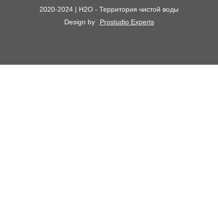
Поставщикам
2020-2024 | H2O - Территория чистой воды
Сменные картриджи к фильтрам для воды
О компании
Design by
Prostudio Experts
Кессоны для скважины
Сотрудничество
Контакты
Доставка и самовывоз
Химический анализ воды
Оплата