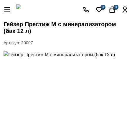
Акции
0
0
Кессоны
для
Гейзер Престиж М с минерализатором
скважины
(бак 12 л)
Фильтры
для
Артикул: 20007
питьевой
воды
Водоподготовка
для дома и
коттеджа
Септики
для
дома
Пластиковые
погреба
Электрические
Обогреватели
Сменные