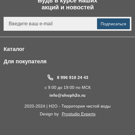
Будь в курсе наших
акций и новостей
Подписаться
Каталог
Фильтры для питьевой воды
Для покупателя
Водоподготовка для дома и коттеджа
Портфолио
8 996 918 24 43
Пластиковые погреба
Акции
с 9:00 до 19:00 по МСК
Электрические Обогреватели
Статьи
info@shoph2o.ru
Септики для дома
Поставщикам
2020-2024 | H2O - Территория чистой воды
Сменные картриджи к фильтрам для воды
О компании
Design by
Prostudio Experts
Кессоны для скважины
Сотрудничество
Контакты