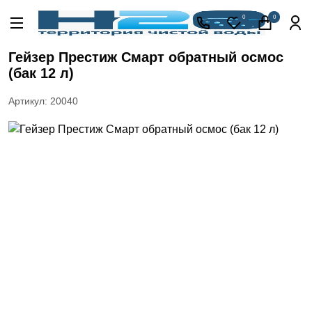
Акции
0
0
Кессоны
для
Гейзер Престиж Смарт обратный осмос
скважины
(бак 12 л)
Фильтры
для
Артикул: 20040
питьевой
воды
Водоподготовка
для дома и
коттеджа
Септики
для
дома
Пластиковые
погреба
Электрические
Обогреватели
Сменные