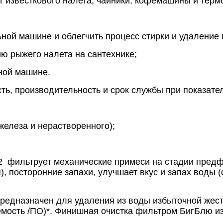
т известкового налета, чайники, кофемашины и терм
ьной машине и облегчить процесс стирки и удаление
ию рыжего налета на сантехнике;
чной машине.
, производительность и срок службы при показател
железа и нерастворенного);
 1,2 фильтрует механические примеси на стадии пре
),
посторонние запахи, улучшает вкус и запах воды 
назначен для удаления из воды избыточной жестк
мость /ПО)*. Финишная очистка фильтром БигБлю изб