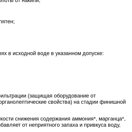
опоты от накипи;
 пятен;
ях в исходной воде в указанном допуске:
дфильтрации (защищая оборудование от
(органолептические свойства) на стадии финишной
ости снижения содержания аммония*, марганца*,
авляет от неприятного запаха и привкуса воду,