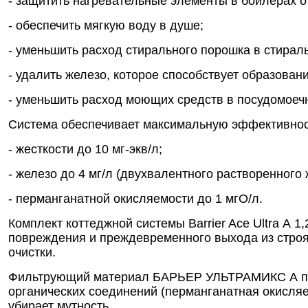
- защитить нагревательные элементы в бойлерах о
- обеспечить мягкую воду в душе;
- уменьшить расход стирального порошка в стирал
- удалить железо, которое способствует образован
- уменьшить расход моющих средств в посудомое
Система обеспечивает максимальную эффективность
- жесткости до 10 мг-экв/л;
- железо до 4 мг/л (двухвалентного растворенного 
- перманганатной окисляемости до 1 мгО/л.
Комплект коттеджной системы Barrier Ace Ultra А
повреждения и преждевременного выхода из строя
очистки.
Фильтрующий материал БАРЬЕР УЛЬТРАМИКС А пред
органических соединений (перманганатная окисляе
убирает мутность.