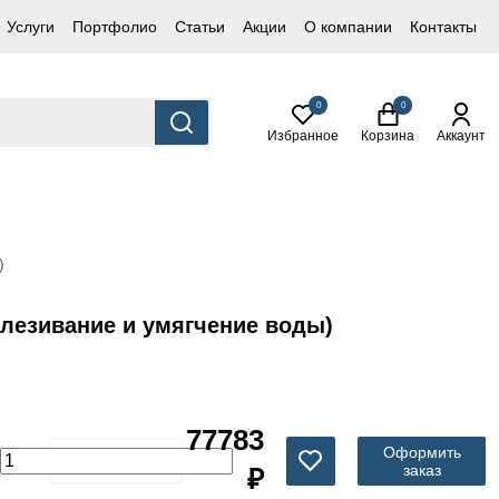
Услуги
Портфолио
Статьи
Акции
О компании
Контакты
0
0
Избранное
Корзина
Аккаунт
)
елезивание и умягчение воды)
77783
Оформить
заказ
₽