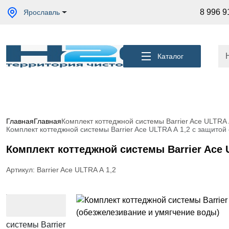
Акции
8 996 9
Ярославль
Кессоны
для
скважины
Каталог
Фильтры
для
питьевой
воды
Водоподготовка
для дома и
Главная
Главная
Комплект коттеджной системы Barrier Ace ULTRA 
коттеджа
Комплект коттеджной системы Barrier Ace ULTRA А 1,2 с защитой
Септики
Комплект коттеджной системы Barrier Ace 
для
дома
Артикул: Barrier Ace ULTRA А 1,2
Пластиковые
погреба
Электрические
Обогреватели
Сменные