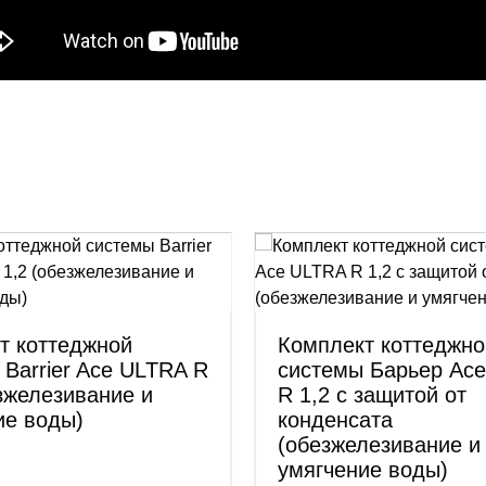
т коттеджной
Комплект коттеджно
 Barrier Ace ULTRA R
системы Барьер Ac
езжелезивание и
R 1,2 с защитой от
ие воды)
конденсата
(обезжелезивание и
умягчение воды)