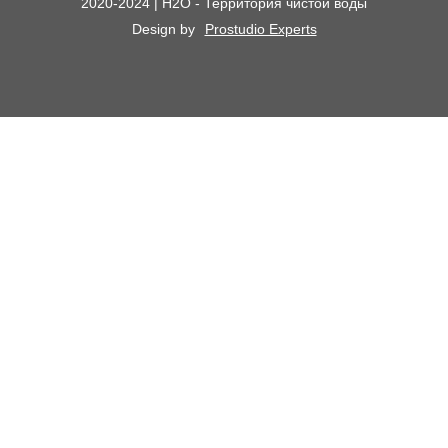
2020-2024 | H2O - Территория чистой воды
Сменные картриджи к фильтрам для воды
О компании
Design by
Prostudio Experts
Кессоны для скважины
Сотрудничество
Контакты
Доставка и самовывоз
Химический анализ воды
Оплата