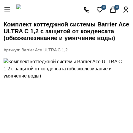
Акции
0
0
Кессоны
для
Комплект коттеджной системы Barrier Ace
скважины
ULTRA C 1,2 с защитой от конденсата
Фильтры
(обезжелезивание и умягчение воды)
для
питьевой
Артикул: Barrier Ace ULTRA C 1,2
воды
Водоподготовка
для дома и
коттеджа
Септики
для
дома
Пластиковые
погреба
Электрические
Обогреватели
Сменные