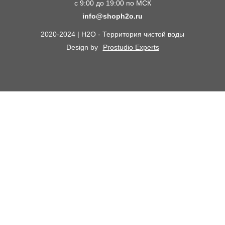
с 9:00 до 19:00 по МСК
Электрические Обогреватели
Статьи
info@shoph2o.ru
Септики для дома
Поставщикам
2020-2024 | H2O - Территория чистой воды
Сменные картриджи к фильтрам для воды
О компании
Design by
Prostudio Experts
Кессоны для скважины
Сотрудничество
Контакты
Доставка и самовывоз
Химический анализ воды
Оплата