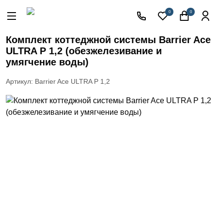
Акции
0
0
Кессоны
для
Комплект коттеджной системы Barrier Ace
скважины
ULTRA P 1,2 (обезжелезивание и
Фильтры
умягчение воды)
для
питьевой
Артикул: Barrier Ace ULTRA P 1,2
воды
Водоподготовка
для дома и
коттеджа
Септики
для
дома
Пластиковые
погреба
Электрические
Обогреватели
Сменные