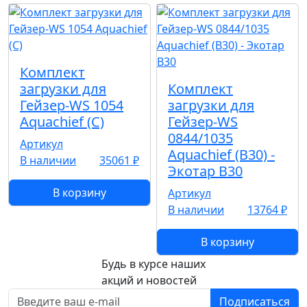
Комплект
загрузки для
Комплект
Гейзер-WS 1054
загрузки для
Aquachief (C)
Гейзер-WS
0844/1035
Артикул
Aquachief (B30) -
В наличии
35061 ₽
Экотар В30
В корзину
Артикул
В наличии
13764 ₽
В корзину
Будь в курсе наших
акций и новостей
Подписаться