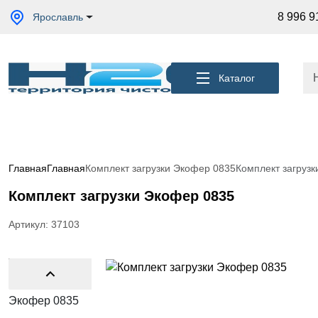
Акции
8 996 9
Ярославль
Кессоны
для
скважины
Каталог
Фильтры
для
питьевой
воды
Водоподготовка
для дома и
Главная
Главная
Комплект загрузки Экофер 0835
Комплект загруз
коттеджа
Комплект загрузки Экофер 0835
Септики
для
дома
Артикул: 37103
Пластиковые
погреба
Электрические
Обогреватели
Сменные