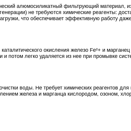
ический алюмосиликатный фильтрующий материал, из
енерации) не требуются химические реагенты: дост
загрузки, что обеспечивает эффективную работу даж
е каталитического окисления железо Fe²+ и маргане
и и потом легко удаляется из нее при промывке сист
очистки воды. Не требует химических реагентов для
лением железа и марганца кислородом, озоном, хлор