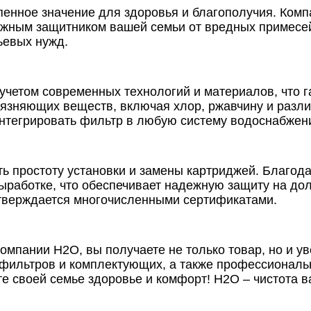
пенное значение для здоровья и благополучия. Ком
ежным защитником вашей семьи от вредных примесей
тьевых нужд.
учетом современных технологий и материалов, что г
рязняющих веществ, включая хлор, ржавчину и разл
интегрировать фильтр в любую систему водоснабжен
ть простоту установки и замены картриджей. Благод
ыработке, что обеспечивает надежную защиту на до
одтверждается многочисленными сертификатами.
мпании Н2О, вы получаете не только товар, но и уве
 фильтров и комплектующих, а также профессионал
те своей семье здоровье и комфорт! Н2О – чистота в