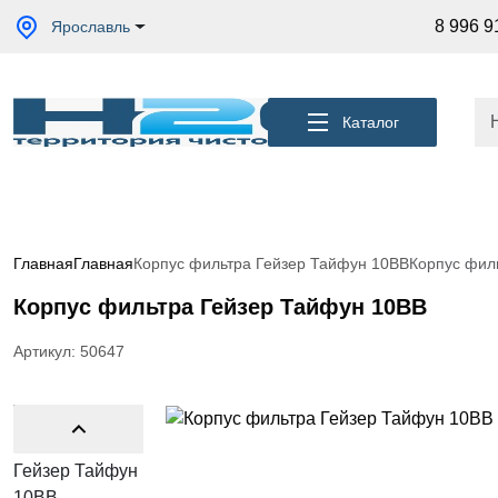
Акции
8 996 9
Ярославль
Кессоны
для
скважины
Каталог
Фильтры
для
питьевой
воды
Водоподготовка
для дома и
Главная
Главная
Корпус фильтра Гейзер Тайфун 10ВВ
Корпус фил
коттеджа
Корпус фильтра Гейзер Тайфун 10ВВ
Септики
для
дома
Артикул: 50647
Пластиковые
погреба
Электрические
Обогреватели
Сменные