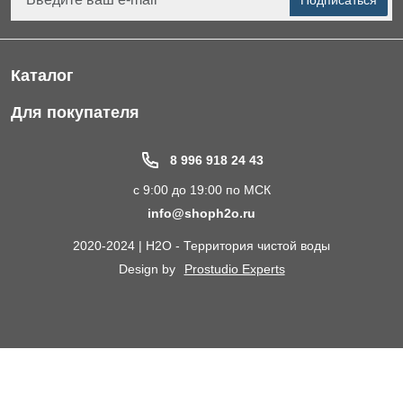
Подписаться
Каталог
Фильтры для питьевой воды
Для покупателя
Водоподготовка для дома и коттеджа
Портфолио
8 996 918 24 43
Пластиковые погреба
Акции
с 9:00 до 19:00 по МСК
Электрические Обогреватели
Статьи
info@shoph2o.ru
Септики для дома
Поставщикам
2020-2024 | H2O - Территория чистой воды
Сменные картриджи к фильтрам для воды
О компании
Design by
Prostudio Experts
Кессоны для скважины
Сотрудничество
Контакты
Доставка и самовывоз
Химический анализ воды