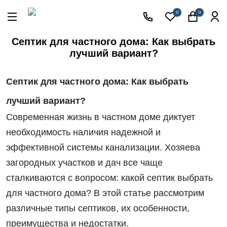
Акции
0
0
Кессоны
для
Септик для частного дома: Как выбрать
скважины
лучший вариант?
Фильтры
для
питьевой
Септик для частного дома: Как выбрать
воды
лучший вариант
?
Водоподготовка
для дома и
Современная жизнь в частном доме диктует
коттеджа
необходимость наличия надежной и
Септики
эффективной системы канализации. Хозяева
для
дома
загородных участков и дач все чаще
Пластиковые
сталкиваются с вопросом: какой септик выбрать
погреба
для частного дома? В этой статье рассмотрим
Электрические
различные типы септиков, их особенности,
Обогреватели
преимущества и недостатки.
Сменные