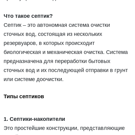
картриджи
к
фильтрам
Что такое септик?
для воды
Септик – это автономная система очистки
Услуги
сточных вод, состоящая из нескольких
Аккаунт
резервуаров, в которых происходит
биологическая и механическая очистка. Система
Корзина
предназначена для переработки бытовых
Контакты
сточных вод и их последующей отправки в грунт
или системе доочистки.
Иваново
89969182443
Типы септиков
2000-
2023
Магазин
1. Септики-накопители
Это простейшие конструкции, представляющие